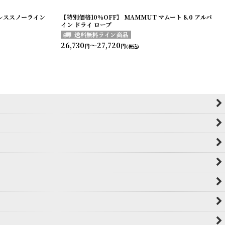
ーブレススノーライン
【特別価格10％OFF】 MAMMUT マムート 8.0 アルパ
イン ドライ ロープ
26,730
～27,720
円
円
(税込)