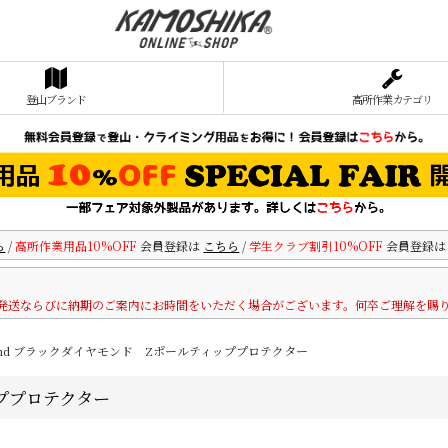
登山ブランド
高所作業カテゴリ
ら
/
高所作業用品10%OFF
会員登録は
こちら
/
学生クラブ割引10%OFF
会員登録
発送ならびに納期のご案内にお時間をいただく場合がございます。何卒ご理解を賜
amond ブラックダイヤモンド Zポールティッププロテクター
ッププロテクター