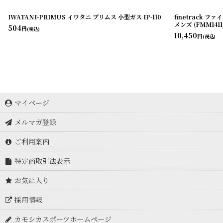
IWATANI-PRIMUS イワタニ プリムス 小型ガス IP-110
finetrack 
メンズ (FMM1411
504
円
(税込)
10,450
円
(税込)
マイページ
メルマガ登録
ご利用案内
特定商取引法表示
お気に入り
採用情報
カモシカスポーツホームページ