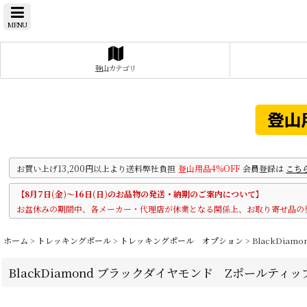
MENU
登山カテゴリ
お買い上げ13,200円以上より送料弊社負担
登山用品4%OFF
会員登録は
こち
【8月7日(金)～16日(日)のお品物の発送・納期のご案内について】
お盆休みの期間中、各メーカー・代理店が休業となる関係上、お取り寄せ品の
ホーム
>
トレッキングポール
>
トレッキングポール オプション
>
BlackDi
BlackDiamond ブラックダイヤモンド Zポールティ