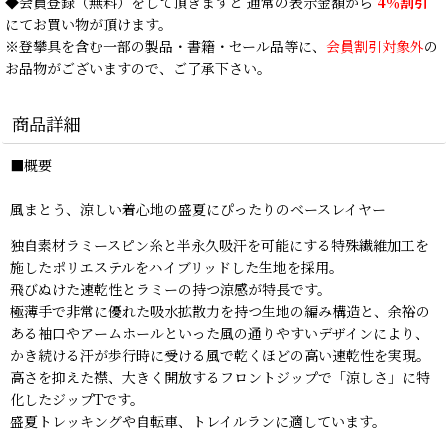
◆
会員登録
（無料）をして頂きますと 通常の表示金額から
4％割引
にてお買い物が頂けます。
※登攀具を含む一部の製品・書籍・セール品等に、
会員割引対象外
の
お品物がございますので、ご了承下さい。
商品詳細
■概要
風まとう、涼しい着心地の盛夏にぴったりのベースレイヤー
独自素材ラミースピン糸と半永久吸汗を可能にする特殊繊維加工を
施したポリエステルをハイブリッドした生地を採用。
飛びぬけた速乾性とラミーの持つ涼感が特長です。
極薄手で非常に優れた吸水拡散力を持つ生地の編み構造と、余裕の
ある袖口やアームホールといった風の通りやすいデザインにより、
かき続ける汗が歩行時に受ける風で乾くほどの高い速乾性を実現。
高さを抑えた襟、大きく開放するフロントジップで「涼しさ」に特
化したジップTです。
盛夏トレッキングや自転車、トレイルランに適しています。