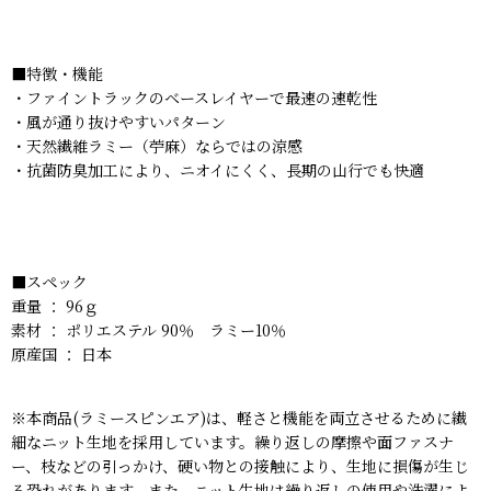
■特徴・機能
・ファイントラックのベースレイヤーで最速の速乾性
・風が通り抜けやすいパターン
・天然繊維ラミー（苧麻）ならではの涼感
・抗菌防臭加工により、ニオイにくく、長期の山行でも快適
■スペック
重量 ： 96ｇ
素材 ： ポリエステル 90％ ラミー10％
原産国 ： 日本
※本商品(ラミースピン
エア)は、軽さと機能を両立させるために繊
細なニット生地を採用しています。繰り返しの摩擦や面ファスナ
ー、枝などの引っかけ、硬い物との接触により、生地に損傷が生じ
る恐れがあります。また、ニット生地は繰り返しの使用や洗濯によ