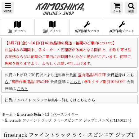
MENU
カート
検索
登山カテゴリ
登山ブランド
高所作業カテゴリ
高所作業ブランド
【8月7日(金)～16日(日)のお品物の発送・納期のご案内について】
お盆休みの期間中、各メーカー・代理店が休業となる関係上、お取り寄せ品
の発送ならびに納期のご案内にお時間をいただく場合がございます。何卒ご
理解を賜りますよう、よろしくお願い申し上げます。
お買い上げ13,200円以上より送料弊社負担
登山用品4%OFF
会員登録は
こち
ら
/
高所作業用品10%OFF
会員登録は
こちら
/
学生クラブ割引10%OFF
会員
登録は
こちら
社員/アルバイト スタッフ募集中 - 詳しくは
こちらから
ホーム
>
finetrack製品
>
L2：ベースレイヤー
>
finetrack ファイントラック ラミースピンエア ジップT メンズ (FMM0254)
finetrack ファイントラック ラミースピンエア ジップT