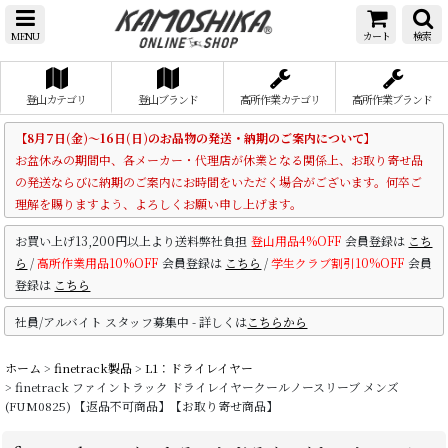
MENU
カート
検索
登山カテゴリ
登山ブランド
高所作業カテゴリ
高所作業ブランド
【8月7日(金)～16日(日)のお品物の発送・納期のご案内について】
お盆休みの期間中、各メーカー・代理店が休業となる関係上、お取り寄せ品
の発送ならびに納期のご案内にお時間をいただく場合がございます。何卒ご
理解を賜りますよう、よろしくお願い申し上げます。
お買い上げ13,200円以上より送料弊社負担
登山用品4%OFF
会員登録は
こち
ら
/
高所作業用品10%OFF
会員登録は
こちら
/
学生クラブ割引10%OFF
会員
登録は
こちら
社員/アルバイト スタッフ募集中 - 詳しくは
こちらから
ホーム
>
finetrack製品
>
L1：ドライレイヤー
>
finetrack ファイントラック ドライレイヤークールノースリーブ メンズ
(FUM0825) 【返品不可商品】【お取り寄せ商品】