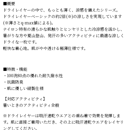
■概要
ドライレイヤーの中で、もっとも薄く、涼感を備えたシリーズ。
ドライレイヤーベーシックの約2倍(※)の涼しさを実現しています
(※薄さとq-max値による)。
ナイロン特有の滑らかな肌触りとヒンヤリとした冷涼感を活かし、
暑がりな方や夏山登山、発汗の多いアクティビティに最適な涼しく
ドライな一枚です。
軽快な着心地。肌がやや透ける極薄仕様です。
■特徴・機能
・100洗80点の優れた耐久撥水性
・抗菌防臭
・肌に優しい縫製仕様
【対応アクティビティ】
暑いときのアクティビティ全般
※ドライレイヤーは吸汗速乾ウエアとの重ね着で効果を発揮しま
す。肌に直接ご着用いただき、その上に吸汗速乾ウエアをレイヤリ
ングしてください。