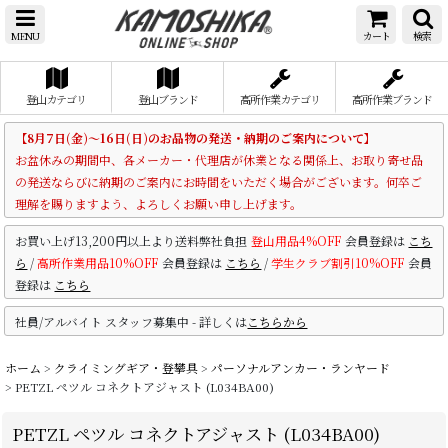
MENU
カート
検索
登山カテゴリ
登山ブランド
高所作業カテゴリ
高所作業ブランド
【8月7日(金)～16日(日)のお品物の発送・納期のご案内について】
お盆休みの期間中、各メーカー・代理店が休業となる関係上、お取り寄せ品
の発送ならびに納期のご案内にお時間をいただく場合がございます。何卒ご
理解を賜りますよう、よろしくお願い申し上げます。
お買い上げ13,200円以上より送料弊社負担
登山用品4%OFF
会員登録は
こち
ら
/
高所作業用品10%OFF
会員登録は
こちら
/
学生クラブ割引10%OFF
会員
登録は
こちら
社員/アルバイト スタッフ募集中 - 詳しくは
こちらから
ホーム
>
クライミングギア・登攀具
>
パーソナルアンカー・ランヤード
>
PETZL ペツル コネクトアジャスト (L034BA00)
PETZL ペツル コネクトアジャスト (L034BA00)