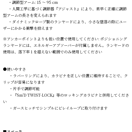
・調節型アーム: 15 〜 95 cm
・人間工学に基づく調節器『アジャスト』により、素早く正確に調節
型アームの長さを変えられます
・ダイナミックロープ製のランヤードにより、小さな墜落の際にユー
ザーにかかる衝撃を抑えます
※アンカーポイントよりも低い位置で使用してください: ポジショニング
ランヤードには、エネルギーアブソーバーが付属しません。ランヤードの
使用は、落下率 1 を超えない範囲でのみ使用してください
●使いやすさ
・ラバーリングにより、カラビナを正しい位置に維持することで、ク
リップが容易になります
・片手で調節可能
・『Sm’D TWIST-LOCK』等のロッキングカラビナと併用してくださ
い
・ガースヒッチでシンプルにビレイループに取り付けます
■スペック