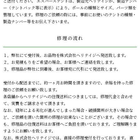
ご送付ください。
エスパーステントは、製造元ヘリテイジが、製造ナンバ
ー（テントバック等に表示）により、ポールの種類とサイズ、パーツ類を
管理しています。修理のご依頼の際には、事前にお使いのテントの種類・
製造ナンバー等をお伝え下さいませ。
修理の流れ
１，弊社にて受付後、お品物を株式会社ヘリテイジへ発送致します。
２，お見積もりをご希望の場合、お客様へご連絡を致します。
３，修理品が弊社に到着後、お客様宛に代引にて発送致します。
受付から配送までに、約一ヶ月お時間を頂きますので、余裕を持った修
理のご依頼をお願い致します。
各店舗からヘリテイジへの往復送料につきましては、修理代金と合わせ
て、実費をご請求させて頂きます。
なお、経年による劣化が進んでしまった場合・破損箇所が大きい場合な
ど、ご依頼を頂いた箇所の修理が出来ないことがございます。その場合で
も、修理品の往復送料はお客様へご負担を頂いております。ご理解賜りま
すようにお願いを致します。
なお、株式会社ヘリテイジでは、直接の修理受付を行っております。 直