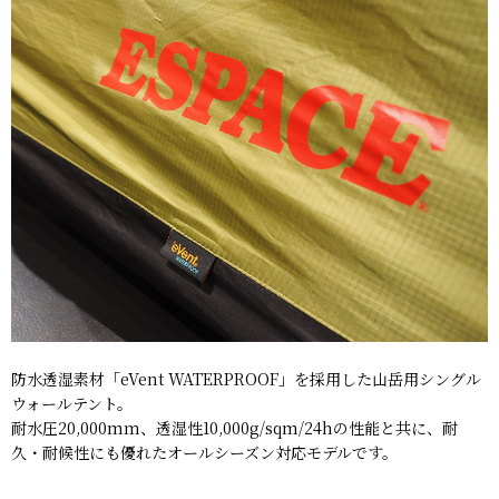
防水透湿素材「eVent WATERPROOF」を採用した山岳用シングル
ウォールテント。
耐水圧20,000mm、透湿性10,000g/sqm/24hの性能と共に、耐
久・耐候性にも優れたオールシーズン対応モデルです。