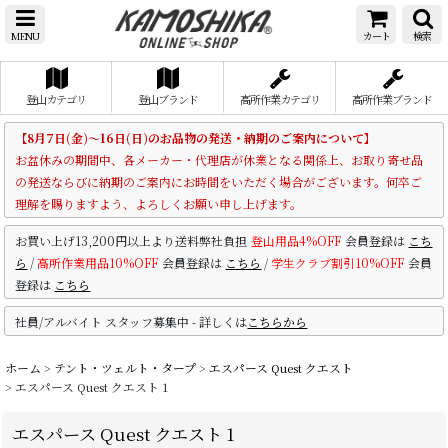
MENU
カート
検索
登山カテゴリ
登山ブランド
高所作業カテゴリ
高所作業ブランド
【8月7日(金)～16日(日)のお品物の発送・納期のご案内について】
お盆休みの期間中、各メーカー・代理店が休業となる関係上、お取り寄せ品
の発送ならびに納期のご案内にお時間をいただく場合がございます。何卒ご
理解を賜りますよう、よろしくお願い申し上げます。
お買い上げ13,200円以上より送料弊社負担
登山用品4%OFF
会員登録は
こち
ら
/
高所作業用品10%OFF
会員登録は
こちら
/
学生クラブ割引10%OFF
会員
登録は
こちら
社員/アルバイト スタッフ募集中 - 詳しくは
こちらから
ホーム
>
テント・ツェルト・タープ
>
エスパース Quest クエスト
>
エスパース Quest クエスト 1
エスパース Quest クエスト 1