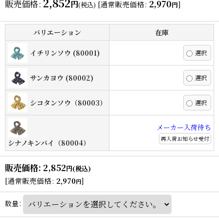
2,852
販売価格
:
2,970
円
[
通常販売価格
:
]
(税込)
円
バリエーション
在庫
イチリンソウ (80001)
サンカヨウ (80002)
シコタンソウ（80003）
メーカー入荷待ち
再入荷お知らせ受付
シナノキンバイ（80004）
販売価格
:
2,852
円
(税込)
[
通常販売価格
:
2,970
]
円
数量
: