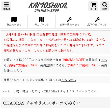
MENU
カート
検索
登山カテゴリ
登山ブランド
高所作業カテゴリ
高所作業ブランド
【8月7日(金)～16日(日)のお品物の発送・納期のご案内について】
お盆休みの期間中、各メーカー・代理店が休業となる関係上、お取り寄せ品
の発送ならびに納期のご案内にお時間をいただく場合がございます。何卒ご
理解を賜りますよう、よろしくお願い申し上げます。
お買い上げ13,200円以上より送料弊社負担
登山用品4%OFF
会員登録は
こち
ら
/
高所作業用品10%OFF
会員登録は
こちら
/
学生クラブ割引10%OFF
会員
登録は
こちら
社員/アルバイト スタッフ募集中 - 詳しくは
こちらから
ホーム
>
小物・雑貨
>
その他
>
CHAORAS チャオラス スポーツてぬぐい
CHAORAS チャオラス スポーツてぬぐい