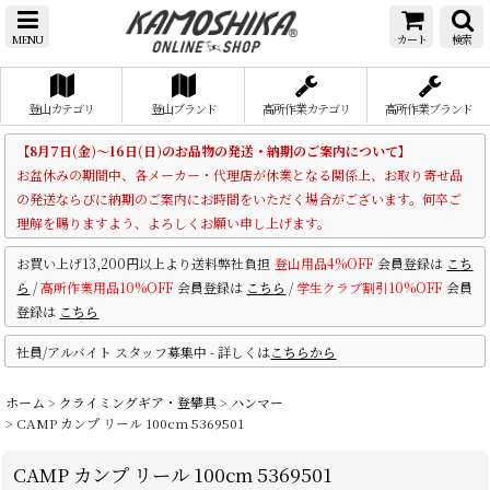
MENU
カート
検索
登山カテゴリ
登山ブランド
高所作業カテゴリ
高所作業ブランド
【8月7日(金)～16日(日)のお品物の発送・納期のご案内について】
お盆休みの期間中、各メーカー・代理店が休業となる関係上、お取り寄せ品
の発送ならびに納期のご案内にお時間をいただく場合がございます。何卒ご
理解を賜りますよう、よろしくお願い申し上げます。
お買い上げ13,200円以上より送料弊社負担
登山用品4%OFF
会員登録は
こち
ら
/
高所作業用品10%OFF
会員登録は
こちら
/
学生クラブ割引10%OFF
会員
登録は
こちら
社員/アルバイト スタッフ募集中 - 詳しくは
こちらから
ホーム
>
クライミングギア・登攀具
>
ハンマー
>
CAMP カンプ リール 100cm 5369501
CAMP カンプ リール 100cm 5369501