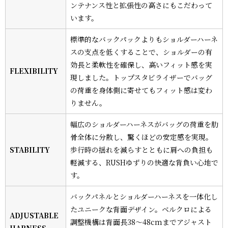
ンテナンス性と拡張性の高さにもこだわって
います。
標準的なバックパックよりもショルダーハーネ
スの支点を低くすることで、ショルダーの有
効長と柔軟性を確保し、高いフィット感を実
FLEXIBILITY
現しました。トップスタビライザーでバッグ
の荷重を身体側に寄せてもフィット感は変わ
りません。
幅広のショルダーハーネスがバッグの荷重を肋
骨全体に分散し、驚くほどの安定感を実現。
STABILITY
歩行時の揺れを減らすとともに肩への負担も
軽減する、RUSHゆずりの快適な背負い心地で
す。
バックパネルとショルダーハーネスを一体化し
たユニークな背面デザイン。ベルクロによる
ADJUSTABLE
調整機構は背面長38〜48cmまでアジャスト