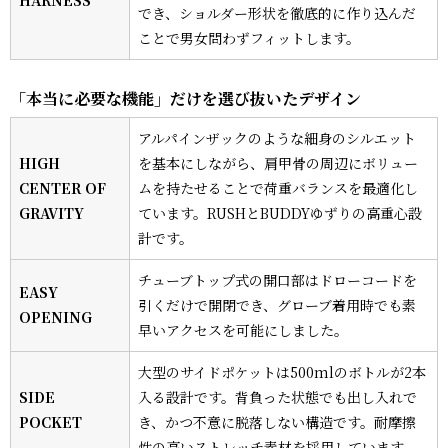
HARNESS
でき、ショルダー形状を徹底的に作り込んだ
ことで男女問わずフィットします。
「本当に必要な機能」だけを選び抜いたデザイン
アルパインザックのような細身のシルエット
HIGH
を基本にしながら、肩甲骨の周辺にボリュー
CENTER OF
ムを持たせることで荷重バランスを最適化し
GRAVITY
ています。RUSHとBUDDYゆずりの高重心設
計です。
チューブトップ式の開口部はドローコードを
EASY
引くだけで開閉でき、グローブ着用時でも素
OPENING
早いアクセスを可能にしました。
大型のサイドポケットは500mlのボトルが2本
SIDE
入る設計です。背負った状態でも出し入れで
POCKET
き、かつ不意に脱落しない構造です。耐摩擦
性の高いストレッチ素材を採用しています。