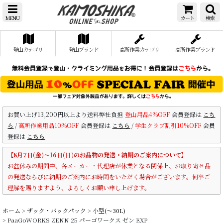
MENU
カート
検索
登山カテゴリ
登山ブランド
高所作業カテゴリ
高所作業ブランド
お買い上げ13,200円以上より送料弊社負担
登山用品4%OFF
会員登録は
こち
ら
/
高所作業用品10%OFF
会員登録は
こちら
/
学生クラブ割引10%OFF
会員
登録は
こちら
【8月7日(金)～16日(日)のお品物の発送・納期のご案内について】
お盆休みの期間中、各メーカー・代理店が休業となる関係上、お取り寄せ品
の発送ならびに納期のご案内にお時間をいただく場合がございます。何卒ご
理解を賜りますよう、よろしくお願い申し上げます。
ホーム
>
ザック・バックパック
>
小型(〜30L)
>
PaaGoWORKS ZENN 25 パーゴワークス ゼン EXP