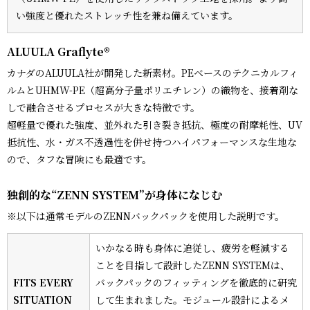
い強度と優れたストレッチ性を兼ね備えています。
ALUULA Graflyte®
カナダのALUULA社が開発した新素材。PEベースのテクニカルフィ
ルムとUHMW-PE（超高分子量ポリエチレン）の織物を、接着剤な
しで融合させるプロセスが大きな特徴です。
超軽量で優れた強度、並外れた引き裂き抵抗、極度の耐摩耗性、UV
抵抗性、水・ガス不透過性を併せ持つハイパフォーマンスな生地な
ので、タフな冒険にも最適です。
独創的な“ZENN SYSTEM”が身体になじむ
※以下は通常モデルのZENNバックパックを使用した説明です。
いかなる時も身体に追従し、疲労を軽減する
ことを目指して設計したZENN SYSTEMは、
FITS EVERY
バックパックのフィッティングを徹底的に研究
SITUATION
して生まれました。モジュール設計によるメ