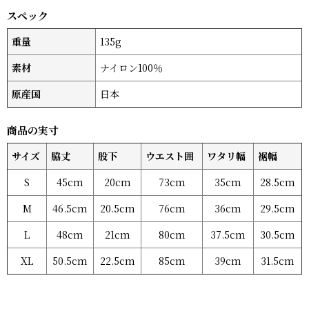
スペック
重量
135g
素材
ナイロン100％
原産国
日本
商品の実寸
サイズ
脇丈
股下
ウエスト囲
ワタリ幅
裾幅
S
45cm
20cm
73cm
35cm
28.5cm
M
46.5cm
20.5cm
76cm
36cm
29.5cm
L
48cm
21cm
80cm
37.5cm
30.5cm
XL
50.5cm
22.5cm
85cm
39cm
31.5cm