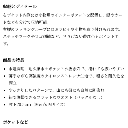
収納とディテール
右ポケット内側には小物用のインナーポケットを配置し、鍵やカー
ドなどを分けて収納可能。
右腰のラッキングループにはカラビナや小物を取り付けられます。
ステッチワークやロゴ刺繍など、さりげない遊び心もポイントで
す。
商品の特長
水陸両用：耐久撥水＋ポケット水抜き穴で、濡れても扱いやすい
薄手ながら高強度のナイロンストレッチ生地で、軽さと耐久性を
両立
すっきりしたパターンで、山にも街にも自然に馴染む
紐で調整できるフラットなウエスト（バックルなし）
股下20.5cm（Men’s Mサイズ）
ポケットなど