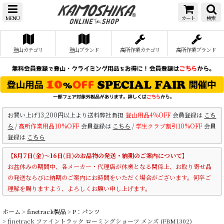
MENU
カート
検索
登山カテゴリ
登山ブランド
高所作業カテゴリ
高所作業ブランド
お買い上げ13,200円以上より送料弊社負担
登山用品4%OFF
会員登録は
こち
ら
/
高所作業用品10%OFF
会員登録は
こちら
/
学生クラブ割引10%OFF
会員
登録は
こちら
【8月7日(金)～16日(日)のお品物の発送・納期のご案内について】
お盆休みの期間中、各メーカー・代理店が休業となる関係上、お取り寄せ品
の発送ならびに納期のご案内にお時間をいただく場合がございます。何卒ご
理解を賜りますよう、よろしくお願い申し上げます。
ホーム
>
finetrack製品
>
P：パンツ
>
finetrack ファイントラック ローミングショーツ メンズ (FBM1302)