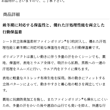
お品物がございますので、ご了承下さい。
商品詳細
厳冬期に対応する保温性と、優れた汗処理性能を両立した
行動保温着
シート状立体保温素材ファインポリゴン®を3枚封入し、優れた汗処
理性能と厳冬期に対応可能な保温性を両立した行動保温着です。
ポリゴンアクトは激しい動きに伴う多量の汗をかくシーンでも、裏
地、保温材、表地とウエア全体で、吸汗から拡散、蒸散への一連の
汗処理をスムーズに行い、ウエア内をドライに保ちます。
表地に軽量なストレッチ布帛生地を採用。体の動きにフィットする
立体パターンによって、動きやすさと着心地の軽さを両立していま
す。
裏地に抗菌防臭加工を施し、またファインポリゴン®も保水しにくい
ため、多量の汗をかいた後や連泊の山行でも臭いを抑え、快適な行