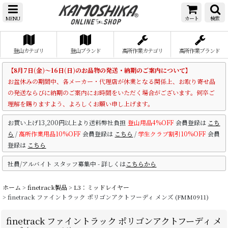
MENU
カート
検索
登山カテゴリ
登山ブランド
高所作業カテゴリ
高所作業ブランド
【8月7日(金)～16日(日)のお品物の発送・納期のご案内について】
お盆休みの期間中、各メーカー・代理店が休業となる関係上、お取り寄せ品
の発送ならびに納期のご案内にお時間をいただく場合がございます。何卒ご
理解を賜りますよう、よろしくお願い申し上げます。
お買い上げ13,200円以上より送料弊社負担
登山用品4%OFF
会員登録は
こち
ら
/
高所作業用品10%OFF
会員登録は
こちら
/
学生クラブ割引10%OFF
会員
登録は
こちら
社員/アルバイト スタッフ募集中 - 詳しくは
こちらから
ホーム
>
finetrack製品
>
L3：ミッドレイヤー
>
finetrack ファイントラック ポリゴンアクトフーディ メンズ (FMM0911)
finetrack ファイントラック ポリゴンアクトフーディ メ