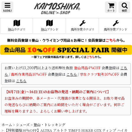
MENU
カート
検索
登山カテゴリ
登山ブランド
高所作業カテゴリ
高所作業ブランド
お買い上げ13,200円以上より送料弊社負担
登山用品4%OFF
会員登録は
こち
ら
/
高所作業用品10%OFF
会員登録は
こちら
/
学生クラブ割引10%OFF
会員
登録は
こちら
【8月7日(金)～16日(日)のお品物の発送・納期のご案内について】
お盆休みの期間中、各メーカー・代理店が休業となる関係上、お取り寄せ品
の発送ならびに納期のご案内にお時間をいただく場合がございます。何卒ご
理解を賜りますよう、よろしくお願い申し上げます。
ホーム
>
シューズ
>
登山・トレッキング
>
【特別価格30％OFF】ALTRA アルトラ TIMP 5 HIKER GTX ティンプ ハイカ