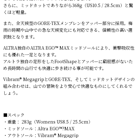
さらに、ミッドカットでありながら368g（US10.5 / 28.5cm）と驚
くほど軽量。
また、全天候型のGORE-TEXメンブレンをアッパー部分に採用。梅
雨の時期や山中での急な天候変化にも対応できる、信頼性の高い選
択肢となります。
ALTRA独自のALTRA EGO™ MAXミッドソールにより、衝撃吸収性
にも優れた一足となります。
アルトラ独自の足形をしたFootShapeとアッパーに窮屈感がないた
め長時間の山行でも快適に歩き続ける事が可能です。
Vibram® Megagrip
と
GORE-TEX
、そしてミッドカットデザインの
組み合わせは、山での冒険をより安心で快適なものにしてくれるで
しょう。
■スペック
・重量： 283g（Womens US8.5 / 25.5cm）
・ミッドソール：
Altra EGO™?MAX
・アウトソール：
Vibram® Megagrip