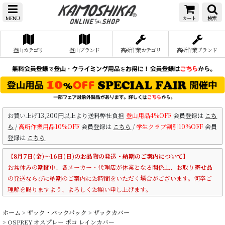
MENU
カート
検索
登山カテゴリ
登山ブランド
高所作業カテゴリ
高所作業ブランド
お買い上げ13,200円以上より送料弊社負担
登山用品4%OFF
会員登録は
こち
ら
/
高所作業用品10%OFF
会員登録は
こちら
/
学生クラブ割引10%OFF
会員
登録は
こちら
【8月7日(金)～16日(日)のお品物の発送・納期のご案内について】
お盆休みの期間中、各メーカー・代理店が休業となる関係上、お取り寄せ品
の発送ならびに納期のご案内にお時間をいただく場合がございます。何卒ご
理解を賜りますよう、よろしくお願い申し上げます。
ホーム
>
ザック・バックパック
>
ザックカバー
>
OSPREY オスプレー ポコ レインカバー