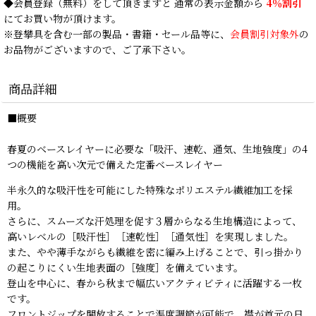
◆
会員登録
（無料）をして頂きますと 通常の表示金額から
4％割引
にてお買い物が頂けます。
※登攀具を含む一部の製品・書籍・セール品等に、
会員割引対象外
の
お品物がございますので、ご了承下さい。
商品詳細
■概要
春夏のベースレイヤーに必要な「吸汗、速乾、通気、生地強度」の4
つの機能を高い次元で備えた定番ベースレイヤー
半永久的な吸汗性を可能にした特殊なポリエステル繊維加工を採
用。
さらに、スムーズな汗処理を促す３層からなる生地構造によって、
高いレベルの［吸汗性］［速乾性］［通気性］を実現しました。
また、やや薄手ながらも繊維を密に編み上げることで、引っ掛かり
の起こりにくい生地表面の［強度］を備えています。
登山を中心に、春から秋まで幅広いアクティビティに活躍する一枚
です。
フロントジップを開放することで温度調節が可能で、襟が首元の日