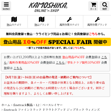
MENU
カート
検索
登山カテゴリ
登山ブランド
高所作業カテゴリ
高所作業ブランド
お買い上げ13,200円以上より送料弊社負担
登山用品4%OFF
会員登録は
こち
ら
/
高所作業用品10%OFF
会員登録は
こちら
/
学生クラブ割引10%OFF
会員
登録は
こちら
【8月7日(金)～16日(日)のお品物の発送・納期のご案内について】
お盆休みの期間中、各メーカー・代理店が休業となる関係上、お取り寄せ品
の発送ならびに納期のご案内にお時間をいただく場合がございます。何卒ご
理解を賜りますよう、よろしくお願い申し上げます。
ホーム
>
finetrack製品
>
L2：ベースレイヤー
>
finetrack ファイントラック ドラウトクアッド ジップネック ウィメンズ