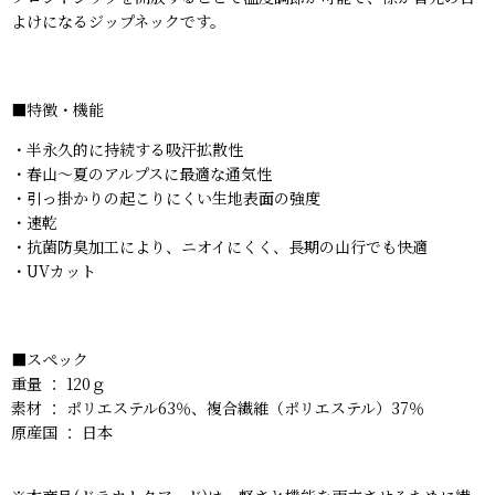
よけになるジップネックです。
■特徴・機能
・半永久的に持続する吸汗拡散性
・春山〜夏のアルプスに最適な通気性
・引っ掛かりの起こりにくい生地表面の強度
・速乾
・抗菌防臭加工により、ニオイにくく、長期の山行でも快適
・UVカット
■スペック
重量 ： 120ｇ
素材 ： ポリエステル63％、複合繊維（ポリエステル）37％
原産国 ： 日本