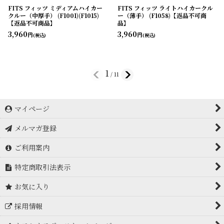
FITS フィッツ ミディアムハイカー
FITS フィッツ ライトハイカークル
クルー（中厚手） (F1001)(F1015)
ー（薄手） (F1058)【返品不可商
【返品不可商品】
品】
3,960
3,960
円
円
(税込)
(税込)
1
/
11
マイページ
メルマガ登録
ご利用案内
特定商取引法表示
お気に入り
採用情報