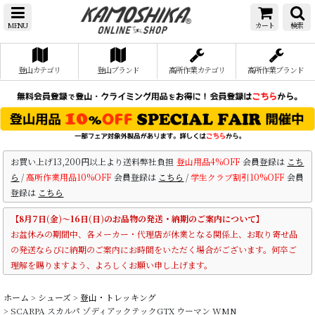
MENU
カート
検索
登山カテゴリ
登山ブランド
高所作業カテゴリ
高所作業ブランド
お買い上げ13,200円以上より送料弊社負担
登山用品4%OFF
会員登録は
こち
ら
/
高所作業用品10%OFF
会員登録は
こちら
/
学生クラブ割引10%OFF
会員
登録は
こちら
【8月7日(金)～16日(日)のお品物の発送・納期のご案内について】
お盆休みの期間中、各メーカー・代理店が休業となる関係上、お取り寄せ品
の発送ならびに納期のご案内にお時間をいただく場合がございます。何卒ご
理解を賜りますよう、よろしくお願い申し上げます。
ホーム
>
シューズ
>
登山・トレッキング
>
SCARPA スカルパ ゾディアックテックGTX ウーマン WMN