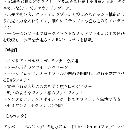
・ 岩場や岩稜などクライミング要素を含む登山を得意とする、テク
ニカルな3シーズンマウンテンブーツ。
・爪先内側の広いクライミングゾーンと控えめなロッカー構造によ
り爪先に力を入れやすく、細かいステップにも立ち込みやすいデザ
イン。
・一つ一つのソールブロックとソフトなミッドソールが地面の凹凸
を吸収し、歩行を安定させるBASシステムを搭載。
【特徴】
・イタリア・ペルワンガー®レザーを採用
・ソール爪先のクライミングゾーン
・ソールブロックとミッドソールが凹凸を吸収し、歩行を安定させ
るBASシステム
・雪や小石が入りこむのを防ぐ履き口のゲイター
・靴下のようなフィット感のソックフィット
・タングとフレックスポイントは一枚のエラスチック生地で構成
・セミワンタッチクランポン対応
【スペック】
アッパー：
ペルワンガー®耐水スエード1.6〜1.8mm+ファブリック