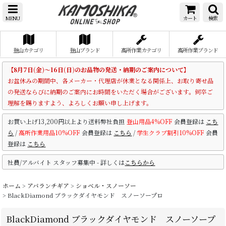
MENU
カート
検索
登山カテゴリ
登山ブランド
高所作業カテゴリ
高所作業ブランド
【8月7日(金)～16日(日)のお品物の発送・納期のご案内について】
お盆休みの期間中、各メーカー・代理店が休業となる関係上、お取り寄せ品
の発送ならびに納期のご案内にお時間をいただく場合がございます。何卒ご
理解を賜りますよう、よろしくお願い申し上げます。
お買い上げ13,200円以上より送料弊社負担
登山用品4%OFF
会員登録は
こち
ら
/
高所作業用品10%OFF
会員登録は
こちら
/
学生クラブ割引10%OFF
会員
登録は
こちら
社員/アルバイト スタッフ募集中 - 詳しくは
こちらから
ホーム
>
アバランチギア
>
ショベル・スノーソー
>
BlackDiamond ブラックダイヤモンド スノーソープロ
BlackDiamond ブラックダイヤモンド スノーソープ