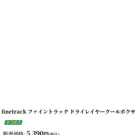
finetrack ファイントラック ドライレイヤークールボ
5,390
販売価格
:
円
(税込)