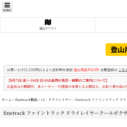
MENU
登山カテゴリ
お買い上げ13,200円以上より送料弊社負担
登山用品4%OFF
会員登録は
こち
【8月7日(金)～16日(日)のお品物の発送・納期のご案内について】
お盆休みの期間中、各メーカー・代理店が休業となる関係上、お取り寄せ品の
ホーム
>
finetrack製品
>
L1：ドライレイヤー
>
finetrack ファイントラック
finetrack ファイントラック ドライレイヤークールボ