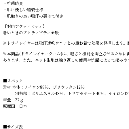
・抗菌防臭
・肌に優しい縫製仕様
・肌触りの良い吸汗の裏あて付き
【対応アクティビティ】
暑いときのアクティビティ全般
※ドライレイヤーは吸汗速乾ウエアとの重ね着で効果を発揮します。
※本商品(ドライレイヤークール)は、軽さと機能を両立させるため
あります。また、ニット生地は繰り返しの使用や洗濯によって縮みや
■スペック
素材 本体：ナイロン88%、ポリウレタン12%
別布部：ポリエステル48%、トリアセテート40%、ナイロン12
重量：27ｇ
原産国：日本
■サイズ表