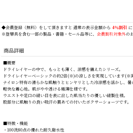
◆
会員登録
（無料）をして頂きますと 通常の表示金額から
4％割引
に
※登攀具を含む一部の製品・書籍・セール品等に、
会員割引対象外
の
商品詳細
■概要
ドライレイヤーの中で、もっとも薄く、涼感を備えたシリーズ。
ドライレイヤーベーシックの約2倍(※)の涼しさを実現しています(※薄
ナイロン特有の滑らかな肌触りとヒンヤリとした冷涼感を活かし、暑
軽快な着心地。肌がやや透ける極薄仕様です。
ウエストや足口の縫い目を表に出した肌当たりの優しい縫製仕様。
股部分に肌触りの良い吸汗の裏あての付いたボクサーショーツです。
■特徴・機能
・100洗80点の優れた耐久撥水性