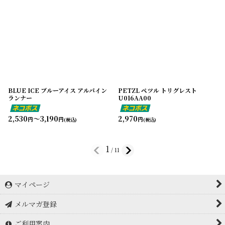
BLUE ICE ブルーアイス アルパイン
PETZL ペツル トリグレスト
ランナー
U016AA00
2,530
～3,190
2,970
円
円
円
(税込)
(税込)
1
/
11
マイページ
メルマガ登録
ご利用案内