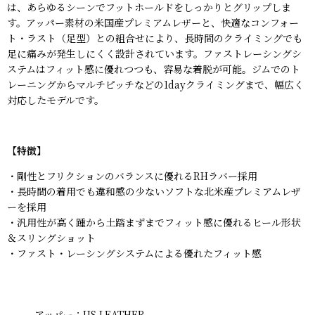
は、あらゆるシーンでフットホールドをしっかりとグリップしま
す。アッパー素材の米国産プレミアムレザーと、快適なコンフォー
ト・ラスト（足型）との組合せにより、長時間のクライミングでも
足に痛みが発生しにくく設計されています。ファストレーシングシ
ステムはフィット感に優れつつも、容易な着脱が可能。ジムでのト
レーニングからマルチピッチなどの1dayクライミングまで、幅広く
対応したモデルです。
【特徴】
・剛性とフリクションのバランスに優れるRHラバー採用
・長時間の着用でも違和感の少ないソフトな北米産プレミアムレザ
ーを採用
・汎用性が高く踵から土踏まずまでフィット感に優れるヒール形状
＆スリングショット
・ファスト・レーシングシステムによる優れたフィット感
アッパー：US LEATHER