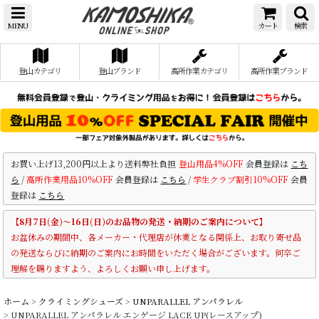
MENU
カート
検索
登山カテゴリ
登山ブランド
高所作業カテゴリ
高所作業ブランド
お買い上げ13,200円以上より送料弊社負担
登山用品4%OFF
会員登録は
こち
ら
/
高所作業用品10%OFF
会員登録は
こちら
/
学生クラブ割引10%OFF
会員
登録は
こちら
【8月7日(金)～16日(日)のお品物の発送・納期のご案内について】
お盆休みの期間中、各メーカー・代理店が休業となる関係上、お取り寄せ品
の発送ならびに納期のご案内にお時間をいただく場合がございます。何卒ご
理解を賜りますよう、よろしくお願い申し上げます。
ホーム
>
クライミングシューズ
>
UNPARALLEL アンパラレル
>
UNPARALLEL アンパラレル エンゲージ LACE UP(レースアップ)