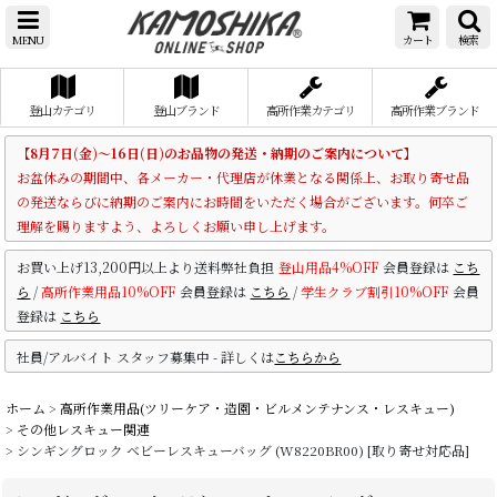
MENU
カート
検索
登山カテゴリ
登山ブランド
高所作業カテゴリ
高所作業ブランド
【8月7日(金)～16日(日)のお品物の発送・納期のご案内について】
お盆休みの期間中、各メーカー・代理店が休業となる関係上、お取り寄せ品
の発送ならびに納期のご案内にお時間をいただく場合がございます。何卒ご
理解を賜りますよう、よろしくお願い申し上げます。
お買い上げ13,200円以上より送料弊社負担
登山用品4%OFF
会員登録は
こち
ら
/
高所作業用品10%OFF
会員登録は
こちら
/
学生クラブ割引10%OFF
会員
登録は
こちら
社員/アルバイト スタッフ募集中 - 詳しくは
こちらから
ホーム
>
高所作業用品(ツリーケア・造園・ビルメンテナンス・レスキュー)
>
その他レスキュー関連
>
シンギングロック ベビーレスキューバッグ (W8220BR00) [取り寄せ対応品]