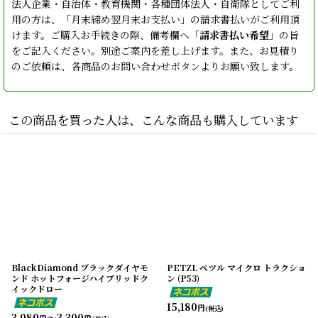
法人企業・自治体・教育機関・各種団体法人・自衛隊としてご利
用の方は、「月末締め翌月末お支払い」の請求書払いがご利用頂
けます。ご購入お手続きの際、備考欄へ「
請求書払い希望
」の旨
をご記入ください。別途ご案内を差し上げます。また、お見積り
のご依頼は、各商品のお問い合わせボタンよりお願い致します。
この商品を買った人は、こんな商品も購入しています
BlackDiamond ブラックダイヤモ
PETZL ペツル マイクロ トラクショ
ンド ホットフォージハイブリッドク
ン (P53)
イックドロー
15,180
円
(税込)
3,080
～3,300