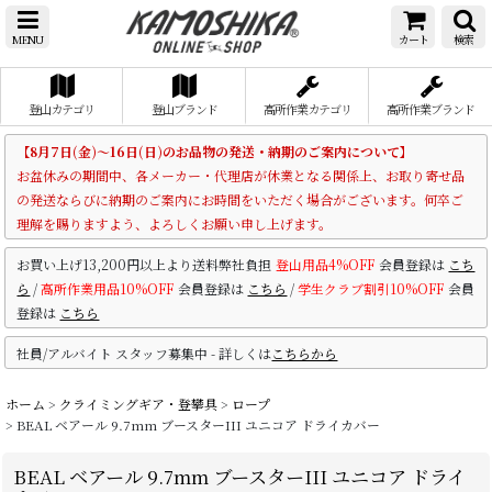
MENU
カート
検索
登山カテゴリ
登山ブランド
高所作業カテゴリ
高所作業ブランド
【8月7日(金)～16日(日)のお品物の発送・納期のご案内について】
お盆休みの期間中、各メーカー・代理店が休業となる関係上、お取り寄せ品
の発送ならびに納期のご案内にお時間をいただく場合がございます。何卒ご
理解を賜りますよう、よろしくお願い申し上げます。
お買い上げ13,200円以上より送料弊社負担
登山用品4%OFF
会員登録は
こち
ら
/
高所作業用品10%OFF
会員登録は
こちら
/
学生クラブ割引10%OFF
会員
登録は
こちら
社員/アルバイト スタッフ募集中 - 詳しくは
こちらから
ホーム
>
クライミングギア・登攀具
>
ロープ
>
BEAL ベアール 9.7mm ブースターIII ユニコア ドライカバー
BEAL ベアール 9.7mm ブースターIII ユニコア ドライ