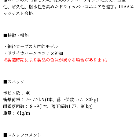
性、耐久性、撥水性を高めたドライカバーユニコアを追加。UIAAエ
ッジテスト合格。
■特徴・機能
・細径ロープの入門的モデル
・ドライカバーユニコアを追加
※製造時期により製品の色味が異なる場合があります。
■スペック
ボビン数： 40
衝撃荷重： 7〜7.2kN(1本、落下係数1.77、80kg)
耐墜落回数： 8〜9(1本、落下係数1.77、80kg)
重量： 61g/m
■スタッフコメント