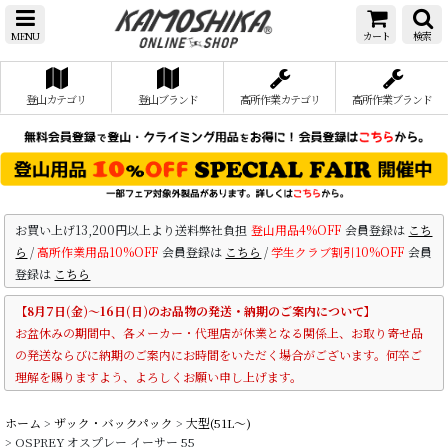
MENU
カート
検索
登山カテゴリ
登山ブランド
高所作業カテゴリ
高所作業ブランド
お買い上げ13,200円以上より送料弊社負担
登山用品4%OFF
会員登録は
こち
ら
/
高所作業用品10%OFF
会員登録は
こちら
/
学生クラブ割引10%OFF
会員
登録は
こちら
【8月7日(金)～16日(日)のお品物の発送・納期のご案内について】
お盆休みの期間中、各メーカー・代理店が休業となる関係上、お取り寄せ品
の発送ならびに納期のご案内にお時間をいただく場合がございます。何卒ご
理解を賜りますよう、よろしくお願い申し上げます。
ホーム
>
ザック・バックパック
>
大型(51L〜)
>
OSPREY オスプレー イーサー 55