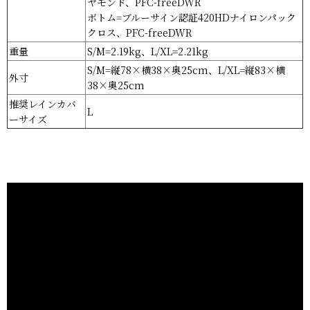
ヤモンド、PFC-freeDWR
ボトム=ブルーサイン認証420HDナイロンパック
クロス、PFC-freeDWR
重量
S/M=2.19kg、L/XL=2.21kg
S/M=縦78×横38×奥25cm、L/XL=縦83×横
外寸
38×奥25cm
推奨レインカバ
L
ーサイズ