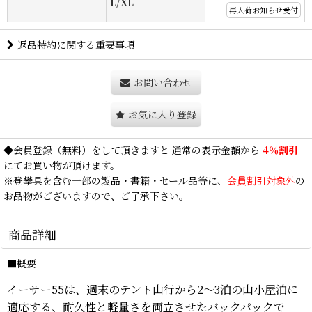
L/XL
再入荷お知らせ受付
返品特約に関する重要事項
お問い合わせ
お気に入り登録
◆
会員登録
（無料）をして頂きますと 通常の表示金額から
4％割引
にてお買い物が頂けます。
※登攀具を含む一部の製品・書籍・セール品等に、
会員割引対象外
の
お品物がございますので、ご了承下さい。
商品詳細
■概要
イーサー55は、週末のテント山行から2〜3泊の山小屋泊に
適応する、耐久性と軽量さを両立させたバックパックで