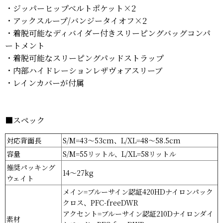
・ジッパーヒップベルトポケット×2
・アックスループ/バンジータイオフ×2
・着脱可能なディバイダー付きスリーピングバッグコンパ
ートメント
・着脱可能なスリーピングパッドストラップ
・内部ハイドレーションレザヴォアスリーブ
・レインカバーが付属
■
スペック
対応背面長
S/M=43〜53cm、L/XL=48〜58.5cm
容量
S/M=55リットル、L/XL=58リットル
推奨パッキング
14〜27kg
ウェイト
メイン=ブルーサイン認証420HDナイロンパック
クロス、PFC-freeDWR
アクセント=ブルーサイン認証210Dナイロンダイ
素材