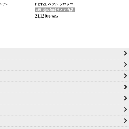
ランナー
PETZL ペツル シロッコ
21,120
円
(税込)