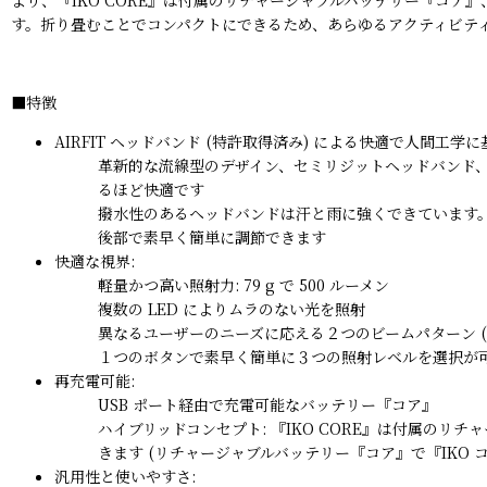
す。折り畳むことでコンパクトにできるため、あらゆるアクティビテ
■特徴
AIRFIT ヘッドバンド (特許取得済み) による快適で人間工学
革新的な流線型のデザイン、セミリジットヘッドバンド
るほど快適です
撥水性のあるヘッドバンドは汗と雨に強くできています
後部で素早く簡単に調節できます
快適な視界:
軽量かつ高い照射力: 79 g で 500 ルーメン
複数の LED によりムラのない光を照射
異なるユーザーのニーズに応える２つのビームパターン (
１つのボタンで素早く簡単に３つの照射レベルを選択が
再充電可能:
USB ポート経由で充電可能なバッテリー『コア』
ハイブリッドコンセプト: 『IKO CORE』は付属
きます (リチャージャブルバッテリー『コア』で『IKO コア』
汎用性と使いやすさ: