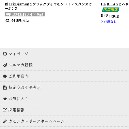
BlackDiamond ブラックダイヤモンド ディスタンスカ
HERITAGE 
ーボンZ
825
円
(税込)
32,340
円
(税込)
×在庫なし
マイページ
メルマガ登録
ご利用案内
特定商取引法表示
お気に入り
採用情報
カモシカスポーツホームページ