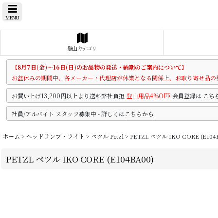
MENU
登山カテゴリ
【8月7日(金)～16日(日)のお品物の発送・納期のご案内について】
お盆休みの期間中、各メーカー・代理店が休業となる関係上、お取り寄せ品の
お買い上げ13,200円以上より送料弊社負担
登山用品4%OFF
会員登録は
こち
社員/アルバイト スタッフ募集中 - 詳しくは
こちらから
ホーム
>
ヘッドランプ・ライト
>
ペツル Petzl
>
PETZL ペツル IKO CORE (E104
PETZL ペツル IKO CORE (E104BA00)