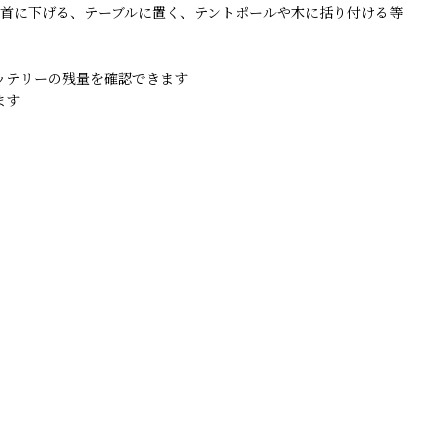
、首に下げる、テーブルに置く、テントポールや木に括り付ける等
ッテリーの残量を確認できます
ます