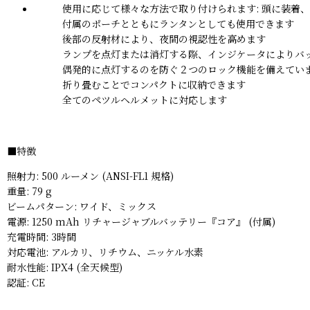
使用に応じて様々な方法で取り付けられます: 頭に装着
付属のポーチとともにランタンとしても使用できます
後部の反射材により、夜間の視認性を高めます
ランプを点灯または消灯する際、インジケータによりバ
偶発的に点灯するのを防ぐ２つのロック機能を備えてい
折り畳むことでコンパクトに収納できます
全てのペツルヘルメットに対応します
■特徴
照射力: 500 ルーメン (ANSI-FL1 規格)
重量: 79 g
ビームパターン: ワイド、ミックス
電源: 1250 mAh リチャージャブルバッテリー『コア』 (付属)
充電時間: 3時間
対応電池: アルカリ、リチウム、ニッケル水素
耐水性能: IPX4 (全天候型)
認証: CE