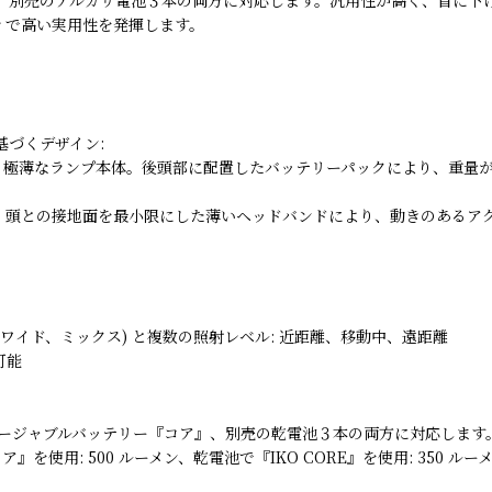
ィで高い実用性を発揮します。
に基づくデザイン:
、極薄なランプ本体。後頭部に配置したバッテリーパックにより、重量
。頭との接地面を最小限にした薄いヘッドバンドにより、動きのあるア
ワイド、ミックス) と複数の照射レベル: 近距離、移動中、遠距離
可能
のリチャージャブルバッテリー『コア』、別売の乾電池３本の両方に対応し
を使用: 500 ルーメン、乾電池で『IKO CORE』を使用: 350 ルーメ