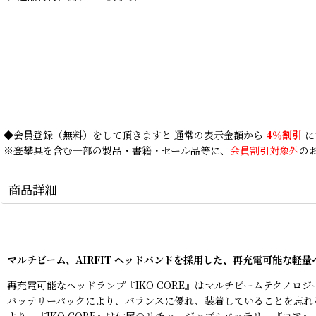
◆
会員登録
（無料）をして頂きますと 通常の表示金額から
4％割引
に
※登攀具を含む一部の製品・書籍・セール品等に、
会員割引対象外
の
商品詳細
マルチビーム、AIRFIT ヘッドバンドを採用した、再充電可能な軽量
再充電可能なヘッドランプ『IKO CORE』はマルチビームテクノロジー
バッテリーパックにより、バランスに優れ、装着していることを忘れる
より、『IKO CORE』は付属のリチャージャブルバッテリー『コ