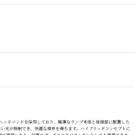
FIT ヘッドバンドを採用しており、極薄なランプ本体と後頭部に配置した
ない光が照射でき、快適な視界を保ちます。ハイブリッドコンセプトに
下げて使用したり、付属のポーチとともにランタンとしても使用できま