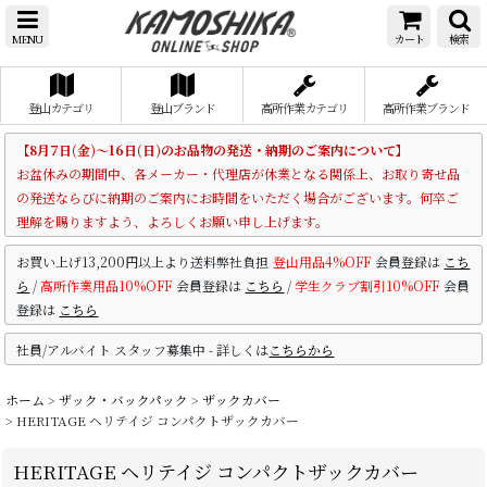
MENU
カート
検索
登山カテゴリ
登山ブランド
高所作業カテゴリ
高所作業ブランド
【8月7日(金)～16日(日)のお品物の発送・納期のご案内について】
お盆休みの期間中、各メーカー・代理店が休業となる関係上、お取り寄せ品
の発送ならびに納期のご案内にお時間をいただく場合がございます。何卒ご
理解を賜りますよう、よろしくお願い申し上げます。
お買い上げ13,200円以上より送料弊社負担
登山用品4%OFF
会員登録は
こち
ら
/
高所作業用品10%OFF
会員登録は
こちら
/
学生クラブ割引10%OFF
会員
登録は
こちら
社員/アルバイト スタッフ募集中 - 詳しくは
こちらから
ホーム
>
ザック・バックパック
>
ザックカバー
>
HERITAGE ヘリテイジ コンパクトザックカバー
HERITAGE ヘリテイジ コンパクトザックカバー