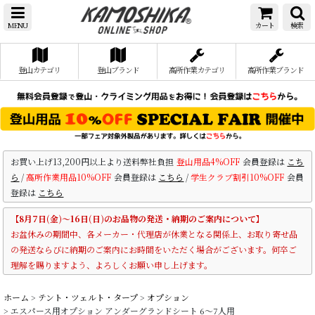
MENU
カート
検索
登山カテゴリ
登山ブランド
高所作業カテゴリ
高所作業ブランド
お買い上げ13,200円以上より送料弊社負担
登山用品4%OFF
会員登録は
こち
ら
/
高所作業用品10%OFF
会員登録は
こちら
/
学生クラブ割引10%OFF
会員
登録は
こちら
【8月7日(金)～16日(日)のお品物の発送・納期のご案内について】
お盆休みの期間中、各メーカー・代理店が休業となる関係上、お取り寄せ品
の発送ならびに納期のご案内にお時間をいただく場合がございます。何卒ご
理解を賜りますよう、よろしくお願い申し上げます。
ホーム
>
テント・ツェルト・タープ
>
オプション
>
エスパース用オプション アンダーグランドシート 6〜7人用